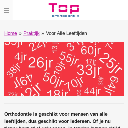
Ga
direct
naar
de
Home
»
Praktijk
»
Voor Alle Leeftijden
hoofdinhoud
Orthodontie is geschikt voor mensen van alle
leeftijden, dus geschikt voor iedereen. Of je nu