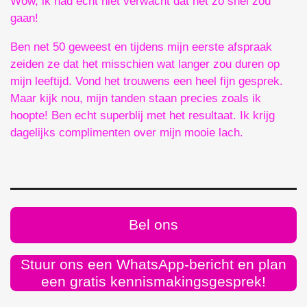
Wow, ik had echt niet verwacht dat het zo snel zou
gaan!
Ben net 50 geweest en tijdens mijn eerste afspraak
zeiden ze dat het misschien wat langer zou duren op
mijn leeftijd. Vond het trouwens een heel fijn gesprek.
Maar kijk nou, mijn tanden staan precies zoals ik
hoopte! Ben echt superblij met het resultaat. Ik krijg
dagelijks complimenten over mijn mooie lach.
Bel ons
Stuur ons een WhatsApp-bericht en plan
een gratis kennismakingsgesprek!