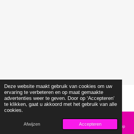
Deze website maakt gebruik van cookies om uw
ervaring te verbeteren en op maat gemaakte
advertenties weer te geven. Door op ‘Accepteren’
© 2024 TOP Orthodontie
te klikken, gaat u akkoord met het gebruik van alle
cookies.
Afwijzen
Accepteren
E-mailadres
Telefoonnummer
Kaart
WhatsApp